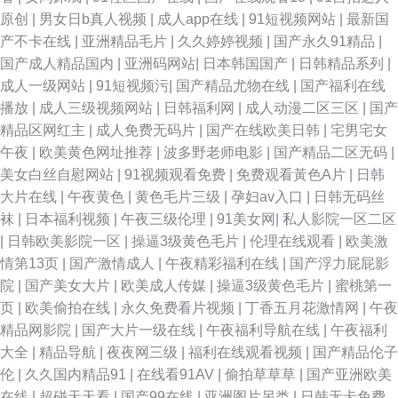
原创
|
男女日b真人视频
|
成人app在线
|
91短视频网站
|
最新国
产不卡在线
|
亚洲精品毛片
|
久久婷婷视频
|
国产永久91精品
|
国产成人精品国内
|
亚洲码网站
|
日本韩国国产
|
日韩精品系列
|
成人一级网站
|
91短视频污
|
国产精品尤物在线
|
国产福利在线
播放
|
成人三级视频网站
|
日韩福利网
|
成人动漫二区三区
|
国产
精品区网红主
|
成人免费无码片
|
国产在线欧美日韩
|
宅男宅女
午夜
|
欧美黄色网址推荐
|
波多野老师电影
|
国产精品二区无码
|
美女白丝自慰网站
|
91视频观看免费
|
免费观看黃色A片
|
日韩
大片在线
|
午夜黄色
|
黄色毛片三级
|
孕妇av入口
|
日韩无码丝
袜
|
日本福利视频
|
午夜三级伦理
|
91美女网
|
私人影院一区二区
|
日韩欧美影院一区
|
操逼3级黄色毛片
|
伦理在线观看
|
欧美激
情第13页
|
国产激情成人
|
午夜精彩福利在线
|
国产浮力屁屁影
院
|
国产美女大片
|
欧美成人传媒
|
操逼3级黄色毛片
|
蜜桃第一
页
|
欧美偷拍在线
|
永久免费看片视频
|
丁香五月花激情网
|
午夜
精品网影院
|
国产大片一级在线
|
午夜福利导航在线
|
午夜福利
大全
|
精品导航
|
夜夜网三级
|
福利在线观看视频
|
国产精品伦子
伦
|
久久国内精品91
|
在线看91AV
|
偷拍草草草
|
国产亚洲欧美
在线
|
超碰天天看
|
国产99在线
|
亚洲图片另类
|
日韩无卡免费