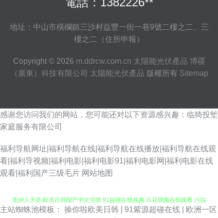
電話：1382226**
地址：中山市橫欄鎮三沙村益豐一街一巷9號二樓之二、三
樓之二（住所申報）
Copyright © 2026
m.ddrcw.com.cn
太陽能光伏產品
博疆
（廣東）科技有限公司
太陽能光伏產品
版權所有
Sitemap
感谢您访问我们的网站，您可能还对以下资源感兴趣：临猗投堑
家庭服务有限公司
福利导航网址|福利导航在线|福利导航在线播放|福利导航在线观
看|福利导视频|福利电影|福利电影91|福利电影网|福利电影在线
观看|福利国产三级毛片
网站地图
主站蜘蛛池模板：
操你啦欧美日韩
|
91紫源超碰在线
|
欧洲一区
九九国产热 亚洲日本黄色小说网 老司机AV福利网站 91吃瓜福利 大香蕉大香