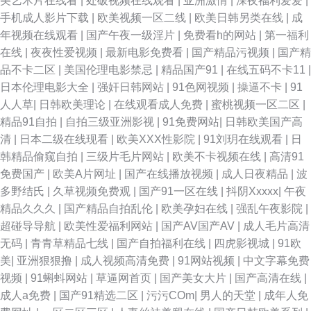
美艺术片在线看
|
处破视频在线观看
|
亚洲激情
|
深夜福利爱爱
|
手机成人影片下载
|
欧美视频一区二线
|
欧美日韩另类在线
|
成
年视频在线观看
|
国产午夜一级淫片
|
免费看h的网站
|
第一福利
在线
|
夜夜性爱视频
|
最新电影免费看
|
国产精品污视频
|
国产精
品不卡二区
|
美国伦理电影禁忌
|
精品国产91
|
在线五码不卡11
|
日本伦理电影大全
|
强奸日韩网站
|
91色网视频
|
操逼不卡
|
91
人人草
|
日韩欧美理论
|
在线观看成人免费
|
蜜桃视频一区二区
|
精品91自拍
|
自拍三级亚洲影视
|
91免费网站
|
日韩欧美国产高
清
|
日本二级在线现看
|
欧美XXX性影院
|
91刘玥在线观看
|
日
韩精品偷窥自拍
|
三级片毛片网站
|
欧美不卡视频在线
|
高清91
免费国产
|
欧美A片网址
|
国产在线播放视频
|
成人日夜精品
|
波
多野结氏
|
久草视频免费观
|
国产91一区在线
|
抖阴Xxxxx
|
午夜
精品久久久
|
国产精品自拍乱伦
|
欧美孕妇在线
|
强乱午夜影院
|
超碰导导航
|
欧美性爱福利网站
|
国产AV国产AV
|
成人毛片高清
无码
|
青青草精品七线
|
国产自拍福利在线
|
四虎影视城
|
91欧
美
|
亚洲狠狠撸
|
成人视频高清免费
|
91网站视频
|
中文字幕免费
视频
|
91蝌蚪网站
|
草逼网首页
|
国产美女大片
|
国产高清在线
|
成人a免费
|
国产91精选二区
|
污污COm
|
男人的天堂
|
成年人免