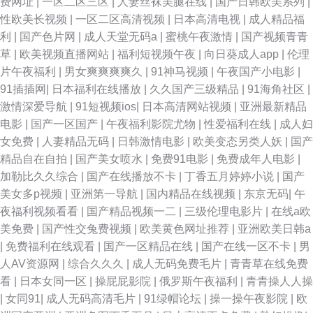
费网址
|
一区二区三区
|
人妻丝袜美腿在线
|
国产日韩欧美系列
|
性欧美长视频
|
一区二区高清视频
|
日本高清电视
|
成人精品福
利
|
国产色片网
|
成人天堂无码a
|
蜜桃午夜激情
|
国产视频青青
草
|
欧美视频直播网站
|
福利短视频午夜
|
向日葵成人app
|
伦理
片午夜福利
|
男女爽爽爽爽久
|
91神马视频
|
午夜国产小电影
|
91插插网
|
日本福利在线播放
|
久久国产三级精品
|
91海角社区
|
激情深爱导航
|
91短视频ios
|
日本高清网站视频
|
亚洲最新精品
电影
|
国产一区国产
|
午夜福利影院尤物
|
性爱福利在线
|
成人妇
女免费
|
人妻精品无码
|
日韩激情电影
|
欧美变态另类人妖
|
国产
精品自在自拍
|
国产美女喷水
|
免费91电影
|
免费成年人电影
|
加勒比久久综合
|
国产在线播放不卡
|
丁香五月婷婷小说
|
国产
美女多p视频
|
亚洲第一导航
|
国内精品在线视频
|
东京无码
|
午
夜福利视频看看
|
国产精品视频一二
|
三级伦理电影片
|
在线a欧
美免费
|
国产性交兔费视频
|
欧美黄色网址推荐
|
亚洲欧美日韩a
|
免费福利在线观看
|
国产一区精品在线
|
国产在线一区不卡
|
男
人AV资源网
|
综合久久久
|
成人无码免费毛片
|
青青草在线免费
看
|
日本女同一区
|
操屁屁影院
|
俄罗斯午夜福利
|
青青操人人操
|
女同91
|
成人无码高清毛片
|
91绿帽论坛
|
操一操午夜影院
|
欧