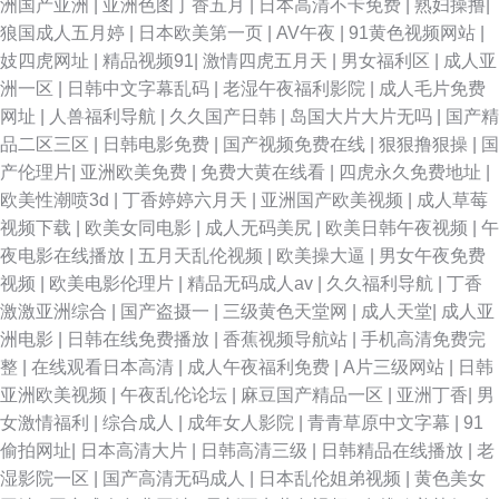
洲国产亚洲
|
亚洲色图丁香五月
|
日本高清不卡免费
|
熟妇操撸
|
狼国成人五月婷
|
日本欧美第一页
|
AV午夜
|
91黄色视频网站
|
妓四虎网址
|
精品视频91
|
激情四虎五月天
|
男女福利区
|
成人亚
洲一区
|
日韩中文字幕乱码
|
老湿午夜福利影院
|
成人毛片免费
网址
|
人兽福利导航
|
久久国产日韩
|
岛国大片大片无吗
|
国产精
品二区三区
|
日韩电影免费
|
国产视频免费在线
|
狠狠撸狠操
|
国
产伦理片
|
亚洲欧美免费
|
免费大黄在线看
|
四虎永久免费地址
|
欧美性潮喷3d
|
丁香婷婷六月天
|
亚洲国产欧美视频
|
成人草莓
视频下载
|
欧美女同电影
|
成人无码美尻
|
欧美日韩午夜视频
|
午
夜电影在线播放
|
五月天乱伦视频
|
欧美操大逼
|
男女午夜免费
视频
|
欧美电影伦理片
|
精品无码成人av
|
久久福利导航
|
丁香
激激亚洲综合
|
国产盗摄一
|
三级黄色天堂网
|
成人天堂
|
成人亚
洲电影
|
日韩在线免费播放
|
香蕉视频导航站
|
手机高清免费完
整
|
在线观看日本高清
|
成人午夜福利免费
|
A片三级网站
|
日韩
亚洲欧美视频
|
午夜乱伦论坛
|
麻豆国产精品一区
|
亚洲丁香
|
男
女激情福利
|
综合成人
|
成年女人影院
|
青青草原中文字幕
|
91
偷拍网址
|
日本高清大片
|
日韩高清三级
|
日韩精品在线播放
|
老
湿影院一区
|
国产高清无码成人
|
日本乱伦姐弟视频
|
黄色美女