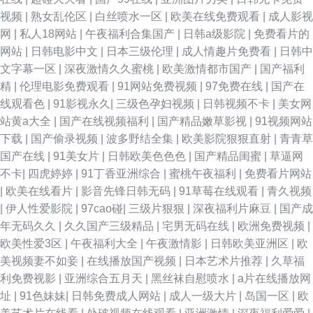
视频
|
熟女乱伦区
|
白丝喷水一区
|
欧美在线免费观看
|
成人影视
网
|
私人18网站
|
午夜福利合集国产
|
日韩a级影院
|
免费看片的
网站
|
日韩电影中文
|
日本三级伦理
|
成人情趣片免费看
|
日韩中
文字幕一区
|
深夜激情久久蜜桃
|
欧美激情都市国产
|
国产福利
精
|
伦理电影免费观看
|
91网站免费视频
|
97免费在线
|
国产在
线观看色
|
91影视永久
|
三级色孕妇视频
|
日韩视频不卡
|
美女网
站黄a大全
|
国产在线视频福利
|
国产精品嫩草影视
|
91视频网站
下载
|
国产偷录视频
|
波多野结全集
|
欧美影院狠狠直射
|
青青草
国产在线
|
91美女片
|
日韩欧美色色色
|
国产精品闺蜜
|
草逼网
不卡
|
四虎婷婷
|
91丁香亚洲综合
|
蜜桃午夜福利
|
免费看片网站
|
欧美在线看片
|
影音先锋日韩无码
|
91草莓在线观看
|
青久视频
|
伊人性爱影院
|
97cao碰
|
三级片狠狠
|
深夜福利片麻豆
|
国产成
年无码久久
|
久久国产三级精品
|
宅男无码在线
|
欧洲免费视频
|
欧美性爱3区
|
午夜福利大全
|
午夜激情影
|
日韩欧美亚洲区
|
欧
美视频妻不如妾
|
在线播放国产视频
|
日本艺术片推荐
|
久草福
利免费视影
|
亚洲综合五月天
|
黑丝袜自慰喷水
|
a片在线播放网
址
|
91色妹妹
|
日韩免费成人网站
|
成人一级大片
|
岛国一区
|
欧