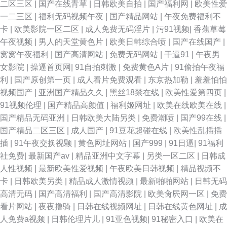
二区三区
|
国产在线青草
|
日韩欧美自拍
|
国产福利网
|
欧美性爱
一二三区
|
福利无码视频午夜
|
国产精品网站
|
午夜免费福利不
蕉伊人天美 欧美日韩国产中文另类 91超碰在线视频 豆花观频在线观看 污福
卡
|
欧美影院一区二区
|
成人免费无码淫片
|
污91视频
|
香蕉草莓
午夜视频
|
男人的天堂黄色片
|
欧美日韩综合喷
|
国产在线国产
|
利导航 91尤物国产福利在线 久草资源网站 综合不卡在线 东京热综合色色 91
窝窝午夜福利
|
国产高清网站
|
免费无码网站
|
干逼91
|
午夜男
女影院
|
操逼首页网
|
91自拍刺激
|
免费黄色A片
|
91偷拍午夜福
超碰人妻在线 囯产片TS 天美mv免费mv入口 91视频在线观看高清 久久日本
利
|
国产原创第一页
|
成人看片免费观看
|
东京热加勒
|
羞羞怕怕
视频国产
|
亚洲国产精品久久
|
黑丝18禁在线
|
欧美性爱第四页
|
熟妇熟色一区 91黑丝美女 国产专区一区二区 影音先锋亚洲专区 超碰91公开
91视频伦理
|
国产精品高颜值
|
福利姬网址
|
欧美在线欧美在线
|
国产精品无码亚洲
|
日韩欧美大陆另类
|
免费潮喷
|
国产99在线
|
日本免费片 91国产香蕉 福利夜AV 青娱乐av 91社视频 国外碰视频网站91 亚
国产精品二区三区
|
成人国产
|
91豆花超碰在线
|
欧美性乱插插
插
|
91午夜交换视颗
|
黄色网址网站
|
国产999
|
91日逼
|
91福利
洲精品无码一区二区 www干老女人com 欧美专区1 91海角大神作品观看 韩
社免费
|
最新国产av
|
精品亚洲中文字幕
|
另类一区二区
|
日韩成
人性视频
|
最新欧美性爱视频
|
午夜欧美日韩视频
|
精品视频不
国伦理肚脐 亚洲狼人射区 91在线精品免费视频 美女AV线 影音先锋AV小说
卡
|
日韩欧美另类
|
精品成人激情视频
|
最新啪啪网站
|
日韩无码
高清无码
|
国产高清福利
|
国产高清影院
|
欧美肏屄网一区
|
免费
资源 国产91系列在线 日本伊人2P 91鲁视频 福利社老司机 人妻中文字幕久
看片网站
|
夜夜撸骑
|
日韩在线视频网址
|
日韩在线黄色网址
|
成
人免费a视频
|
日韩伦理片儿
|
91亚色视频
|
91秘密入口
|
欧美在
久 91热资源站错所 国产一区免费自拍视频 亚州射逼 99热无码导航 欧美色图