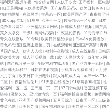
福利无码视频午夜
|
性交综合网
|
人妖干少女
|
国产福利一区电影
|
91玉足网站
|
人妖另类系列
|
国产精品无码A
|
欧美日韩色色
|
自
拍偷拍网址
|
在线另类
|
字幕av一区
|
欧美区国产区
|
夜夜操亚洲
|
成人app网站
|
91爽爽
|
欧美性一页
|
欧美精品一区免费
|
日本
免费看片网站
|
亚洲精品麻豆网站
|
日韩成人精品视频
|
国产真
实女人拳交
|
三级片黄网站视频
|
午夜乱伦影视
|
91青青草在线
|
青久在线播放
|
91肏屄
|
欧美日韩精品综合
|
日本A∨免费播放
|
黄色AV资源
|
亚洲主播第二页
|
在线观看h
|
亚洲国产高清
|
青青
草国产成人
|
欧洲人人操
|
福利午夜影院
|
成人在线精品
|
日韩屄
屄欧美大片
|
成人丝瓜视频下载
|
成年人网站大全
|
成年女人网
站
|
国产视频第一页
|
夜晚福利在线观看
|
国产浮力第一影院
|
高
清日韩无码精品
|
日韩在线看视频
|
手机看片免费直播
|
五月婷
六月丁香
|
欧美日韩亚洲电影
|
狠人导航成人网
|
国产一区二区
二区
|
午夜福利理伦片
|
91天堂在线播放
|
91草莓香蕉榴莲
|
性
爱福利一区二区
|
国产第一页一页
|
97日韩电影
|
香蕉视频下载
链接
|
激情久久
|
亚洲激情第一页
|
福利偷拍白浆视频
|
免费网站
黄色在线
|
亚洲国产视频网站
|
五月天综合
|
日夜国一区
|
三级免
费黄色网
|
欧美片导航
|
深夜福利欧美
|
欧美自慰一区二区
|
国产