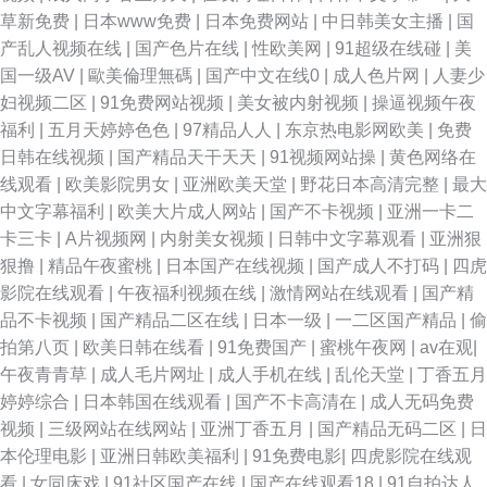
网 91视频站 色色六月天 福力社老司机 91超碰丁香 婷婷超碰 精品久久中文
草新免费
|
日本www免费
|
日本免费网站
|
中日韩美女主播
|
国
产乱人视频在线
|
国产色片在线
|
性欧美网
|
91超级在线碰
|
美
人妻免费 wwwsss欧美 一本一道NV高清 久久爱九九 91视频在线观看最新 午
国一级AV
|
歐美倫理無碼
|
国产中文在线0
|
成人色片网
|
人妻少
妇视频二区
|
91免费网站视频
|
美女被内射视频
|
操逼视频午夜
夜黄色影院 久草国产精品 91网站免费 91AV福利在线 欧美女女 AV福利网址
福利
|
五月天婷婷色色
|
97精品人人
|
东京热电影网欧美
|
免费
日韩在线视频
|
国产精品天干天天
|
91视频网站操
|
黄色网络在
亚洲精品福利午夜导航 九九久久视频 91视频在线免费观看 久久黄色小视频
线观看
|
欧美影院男女
|
亚洲欧美天堂
|
野花日本高清完整
|
最大
中文字幕福利
|
欧美大片成人网站
|
国产不卡视频
|
亚洲一卡二
91大神啪视频 欧美日韩激情四射 91逼在线 91传媒在线观收看 欧美人妖淫乱
卡三卡
|
A片视频网
|
内射美女视频
|
日韩中文字幕观看
|
亚洲狠
狠撸
|
精品午夜蜜桃
|
日本国产在线视频
|
国产成人不打码
|
四虎
成人专区 wwwsss黄色电影 在线观看小视频 老牛福利资源网 美女总站 成人
影院在线观看
|
午夜福利视频在线
|
激情网站在线观看
|
国产精
品不卡视频
|
国产精品二区在线
|
日本一级
|
一二区国产精品
|
偷
综合色区 91色男人 亚洲97成人 老湿机福利看片 成人亚洲欧美网 91NAv影
拍第八页
|
欧美日韩在线看
|
91免费国产
|
蜜桃午夜网
|
av在观
|
午夜青青草
|
成人毛片网址
|
成人手机在线
|
乱伦天堂
|
丁香五月
视大全 日韩性生活一级大片 国产福利91自啪
婷婷综合
|
日本韩国在线观看
|
国产不卡高清在
|
成人无码免费
视频
|
三级网站在线网站
|
亚洲丁香五月
|
国产精品无码二区
|
日
本伦理电影
|
亚洲日韩欧美福利
|
91免费电影
|
四虎影院在线观
看
|
女同床戏
|
91社区国产在线
|
国产在线观看18
|
91自拍达人