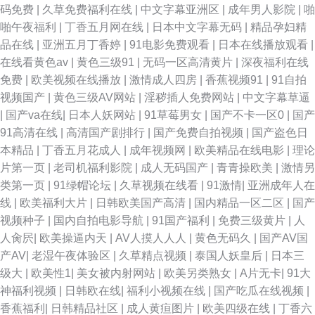
码免费
|
久草免费福利在线
|
中文字幕亚洲区
|
成年男人影院
|
啪
啪午夜福利
|
丁香五月网在线
|
日本中文字幕无码
|
精品孕妇精
精人 91精彩视频 黄污污在线观看 91大片高清 玖玖re 91蝌蚪九色porn 九一
品在线
|
亚洲五月丁香婷
|
91电影免费观看
|
日本在线播放观看
|
在线看黄色av
|
黄色三级91
|
无码一区高清黄片
|
深夜福利在线
撸啊撸 91n视频户外勾引 黄色成人日韩欧美 在线成人伊人就去操 国产情侣
免费
|
欧美视频在线播放
|
激情成人四房
|
香蕉视频91
|
91自拍
视频国产
|
黄色三级AV网站
|
淫秽插人免费网站
|
中文字幕草逼
91网 91九色熟女露脸 老牛福利资源网 91论坛国产在线视频 久久精品视频首
|
国产va在线
|
日本人妖网站
|
91草莓男女
|
国产不卡一区0
|
国产
91高清在线
|
高清国产剧排行
|
国产免费自拍视频
|
国产盗色日
页 91次元网页登录 黑人性爱欧美日韩网页 91le美女在线视频 伦理加色网
本精品
|
丁香五月花成人
|
成年视频网
|
欧美精品在线电影
|
理论
片第一页
|
老司机福利影院
|
成人无码国产
|
青青操欧美
|
激情另
91TV在线视频 91丝袜国产 91白虎在线 国产盗摄资源网 91av赵恩静 国内超
类第一页
|
91绿帽论坛
|
久草视频在线看
|
91激情
|
亚洲成年人在
线
|
欧美福利大片
|
日韩欧美国产高清
|
国内精品一区二区
|
国产
碰精品 91jk红杏 国产午夜久久 影音先锋欧美色A片 久久国产伊人网 91精品
视频种子
|
国内自拍电影导航
|
91国产福利
|
免费三级黄片
|
人
人肏屄
|
欧美操逼内天
|
AV人摸人人人
|
黄色无码久
|
国产AV国
视频在线免费观看 麻豆羞羞答答 91人操 男人天堂啪啪啪 91久久国产人妖系
产AV
|
老湿午夜体验区
|
久草精点视频
|
泰国人妖皇后
|
日本三
级大
|
欧美性1
|
美女被内射网站
|
欧美另类熟女
|
A片无卡
|
91大
列 久热精品色情 91韩国成人TV 欧美日韩内射视频 AV鲁鲁亚洲 一本色道婷
神福利视频
|
日韩欧在线
|
福利小视频在线
|
国产吃瓜在线视频
|
香蕉福利
|
日韩精品社区
|
成人黄疸图片
|
欧美四级在线
|
丁香六