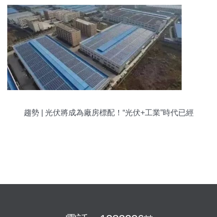
趨勢 | 光伏將成為廠房標配！“光伏+工業”時代已經
開啟！