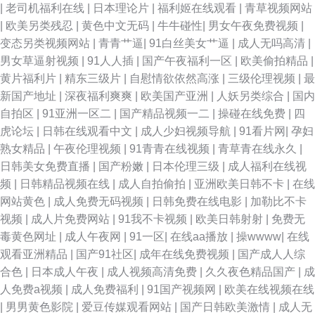
|
老司机福利在线
|
日本理论片
|
福利姬在线观看
|
青草视频网站
|
欧美另类残忍
|
黄色中文无码
|
牛牛碰性
|
男女午夜免费视频
|
州成人在线电影 91白丝喷水自慰网站 99国产在线观看 激情五月天丁香社区
变态另类视频网站
|
青青艹逼
|
91白丝美女艹逼
|
成人无吗高清
|
男女草逼射视频
|
91人人插
|
国产午夜福利一区
|
欧美偷拍精品
|
韩美精品一区二区 影音先锋亚洲第9页 久热艹观看 91熟女网站 国产成人精
黄片福利片
|
精东三级片
|
自慰情欲依然高涨
|
三级伦理视频
|
最
新国产地址
|
深夜福利爽爽
|
欧美国产亚洲
|
人妖另类综合
|
国内
品一区 黑人无码一区 伊人在线9 超碰97线线在现 欧美日韩中出 91疯狂高潮
自拍区
|
91亚洲一区二
|
国产精品视频一二
|
操碰在线免费
|
四
虎论坛
|
日韩在线观看中文
|
成人少妇视频导航
|
91看片网
|
孕妇
对白合集 蜜臀嫩屄 91传媒小视频 福利精品在线 丝瓜肏肏 91私拍 老牛av综
熟女精品
|
午夜伦理视频
|
91青青在线视频
|
青草青在线永久
|
日韩美女免费直播
|
国产粉嫩
|
日本伦理三级
|
成人福利在线视
合资源站 91看双飞片 九九国产精品九九 伊人AV影视 肏屄基地 无码不卡熟
频
|
日韩精品视频在线
|
成人自拍偷拍
|
亚洲欧美日韩不卡
|
在线
网站黄色
|
成人免费无码视频
|
日韩免费在线电影
|
加勒比不卡
妇 91足控精品免费入口 欧日美小视频 91老湿机 九一天麻传媒 91成人在线
视频
|
成人片免费网站
|
91我不卡视频
|
欧美日韩射射
|
免费无
毒黄色网址
|
成人午夜网
|
91一区
|
在线aa播放
|
操wwww
|
在线
操 久久男人网 91真人视频 欧美BB 91精品视频专区精品 免费看91网站 91九
观看亚洲精品
|
国产91社区
|
成年在线免费视频
|
国产成人人综
合色
|
日本成人午夜
|
成人视频高清免费
|
久久夜色精品国产
|
成
色蝌蚪蜜桃人妻 精品日韩成人 91N爽片 黄色仓库免费播放影片 91n免费处
人免费a视频
|
成人免费福利
|
91国产视频网
|
欧美在线视频在线
|
男男黄色影院
|
爱豆传媒观看网站
|
国产日韩欧美激情
|
成人无
女在 国产一区二区人妻精 综合欧美日韩国产 久久9久久 91黄在线看 久久品