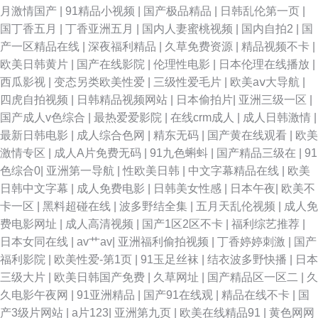
婷久久 午夜剧院蜜芽啊 国产自拍情侣在线观看 91国产福利视频 久久精品网
月激情国产
|
91精品小视频
|
国产极品精品
|
日韩乱伦第一页
|
国丁香五月
|
丁香亚洲五月
|
国内人妻蜜桃视频
|
国内自拍2
|
国
91黑丝色在线 日本免费黄色录像 91九色视频入口 国产精品内射 影音先锋AV
产一区精品在线
|
深夜福利精品
|
久草免费资源
|
精品视频不卡
|
欧美日韩黄片
|
国产在线影院
|
伦理性电影
|
日本伦理在线播放
|
色 成人a∨∨在线 www免费成人 四虎性交影院 日韩AV一区 东方avsss 91草
西瓜影视
|
变态另类欧美性爱
|
三级性爱毛片
|
欧美aⅴ大导航
|
四虎自拍视频
|
日韩精品视频网站
|
日本偷拍片
|
亚洲三级一区
|
网 日韩成人片亚洲天堂 肏屄国内 91国产丝袜在线竹菊 午夜伦伦剧场 四虎传
国产成人v色综合
|
最热爱爱影院
|
在线crm成人
|
成人日韩激情
|
最新日韩电影
|
成人综合色网
|
精东无码
|
国产黄在线观看
|
欧美
媒影院 东方AV在线观看 亚洲国产y片在线看 国产超碰肏护士 熟女探花在线
激情专区
|
成人A片免费无码
|
91九色蝌蚪
|
国产精品三级在
|
91
色综合0
|
亚洲第一导航
|
性欧美日韩
|
中文字幕精品在线
|
欧美
福利网站视频在线91 91福利微拍导航 久久99这里只有精品 91黄在线观看秘
日韩中文字幕
|
成人免费电影
|
日韩美女性感
|
日本午夜
|
欧美不
卡一区
|
黑料超碰在线
|
波多野结全集
|
五月天乱伦视频
|
成人免
片 欧美日韩国产成人 97在线资源站 香蕉网久久伊人狼在线 久久性爱 性爱福
费电影网址
|
成人高清视频
|
国产1区2区不卡
|
福利综艺推荐
|
日本女同在线
|
av艹av
|
亚洲福利偷拍视频
|
丁香婷婷刺激
|
国产
利 毛片在线网 91日日韩 午夜福利合集一区观看 国产成人片 51福利吧 黄色
福利影院
|
欧美性爱-第1页
|
91玉足丝袜
|
结衣波多野快播
|
日本
三级大片
|
欧美日韩国产免费
|
久草网址
|
国产精品区一区二
|
久
人人操B 国产黄色在线精品 51视频在线观看 www五月天丁香社区 91激情乱
久电影午夜网
|
91亚洲精品
|
国产91在线观
|
精品在线不卡
|
国
产3级片网站
|
a片123
|
亚洲第九页
|
欧美在线精品91
|
黄色网网