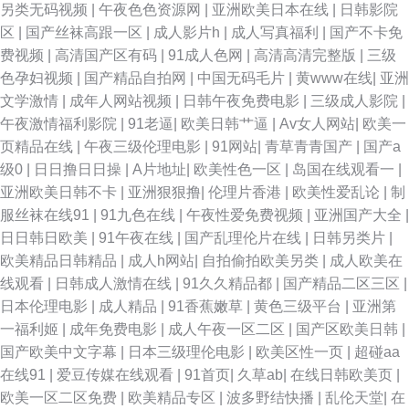
另类无码视频
|
午夜色色资源网
|
亚洲欧美日本在线
|
日韩影院
区
|
国产丝袜高跟一区
|
成人影片h
|
成人写真福利
|
国产不卡免
费视频
|
高清国产区有码
|
91成人色网
|
高清高清完整版
|
三级
色孕妇视频
|
国产精品自拍网
|
中国无码毛片
|
黄www在线
|
亚洲
文学激情
|
成年人网站视频
|
日韩午夜免费电影
|
三级成人影院
|
午夜激情福利影院
|
91老逼
|
欧美日韩艹逼
|
Av女人网站
|
欧美一
页精品在线
|
午夜三级伦理电影
|
91网站
|
青草青青国产
|
国产a
级0
|
日日撸日日操
|
A片地址
|
欧美性色一区
|
岛国在线观看一
|
亚洲欧美日韩不卡
|
亚洲狠狠撸
|
伦理片香港
|
欧美性爱乱论
|
制
服丝袜在线91
|
91九色在线
|
午夜性爱免费视频
|
亚洲国产大全
|
日日韩日欧美
|
91午夜在线
|
国产乱理伦片在线
|
日韩另类片
|
欧美精品日韩精品
|
成人h网站
|
自拍偷拍欧美另类
|
成人欧美在
线观看
|
日韩成人激情在线
|
91久久精品都
|
国产精品二区三区
|
日本伦理电影
|
成人精品
|
91香蕉嫩草
|
黄色三级平台
|
亚洲第
一福利姬
|
成年免费电影
|
成人午夜一区二区
|
国产区欧美日韩
|
国产欧美中文字幕
|
日本三级理伦电影
|
欧美区性一页
|
超碰aa
在线91
|
爱豆传媒在线观看
|
91首页
|
久草ab
|
在线日韩欧美页
|
欧美一区二区免费
|
欧美精品专区
|
波多野结快播
|
乱伦天堂
|
在