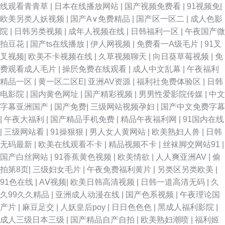
线观看青青草
|
日本在线播放网站
|
国产视频免费看
|
91视频免
|
欧美另类人妖视频
|
国产A∨免费精品
|
国产区一区二
|
成人色影
院
|
日韩另类视频
|
成年人视频在线
|
日韩福利一区
|
午夜国产微
拍豆花
|
国产ts在线播放
|
伊人网视频
|
免费看一A级毛片
|
91叉
叉视频
|
欧美不卡视频在线
|
久草视频聊天
|
向日葵草莓视频
|
免
费观看成人毛片
|
操屄免费在线观看
|
成人中文乱幕
|
午夜福利
精品一区
|
黄一区二区E
|
亚洲AV资源
|
福利社免费体验区
|
日韩
电影院
|
国内黄色网址
|
国产精彩视频
|
男男性爱影院传媒
|
中文
字幕亚洲国产
|
国产免费
|
三级网站视频孕妇
|
国产中文免费字幕
|
午夜大福利
|
国产精品手机免费
|
精品午夜福利网
|
91国内在线
|
三级网站看
|
91操狠狠
|
男人女人黄网站
|
欧美熟妇人兽
|
日韩
无码最新
|
欧美在线观看不卡
|
精品视频不卡
|
丝袜脚交网站91
|
国产白丝网站
|
91香蕉黄色视频
|
欧美情欲
|
人人爽亚洲AV
|
偷
拍第8页
|
三级妇女毛片
|
午夜免费福利黄片
|
另类区另类欧美
|
91色在线
|
AⅤ视频
|
欧美日韩高清视频
|
日韩一道高清无码
|
久
久99久久精品
|
亚洲成人动漫在线
|
国产色系视频
|
午夜理论国
产片
|
麻豆足交
|
人妖皇后poy
|
日日色色色
|
黑成人福利影院
|
成人三级日本三级
|
国产精品自产自拍
|
欧美熟妇潮喷
|
福利姬