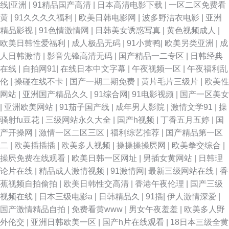
线|亚洲
|
91精品国产高清
|
日本高清电影下载
|
一区二区免费看
黄
|
91久久久久福利
|
欧美日韩电影网
|
波多野洁衣电影
|
亚洲
综合网 91大神在线看 国产欧美日韩性愛久久 婷婷妞妞基地 91性爱直播 久久
精品影视
|
91色情激情网
|
日韩美女诱惑写真
|
黄色视频成人
|
欧美日韩性爱福利
|
成人极品无码
|
91小黄鸭
|
欧美另类亚洲
|
成
快播 91大神在线看片 超碰人人熟女 麻豆尤物视频 91次元pc 成人精品午夜
人日韩激情
|
影音先锋高清无码
|
国产精品一二专区
|
日韩经典
在线
|
自拍网91
|
在线日本中文字幕
|
午夜视频一区
|
午夜福利乱
福利 日韩A片一二三区 91黄站在线播放 黄总tv在线观看 午夜免费网站 91视
伦
|
操碰在线不卡
|
国产一期二期免费
|
黄片毛片三级片
|
欧美性
网站
|
亚洲国产精品久久
|
91综合网
|
91电影视频
|
国产一区美女
频库 激情综合网激情九月 影音先锋亚洲第9页 肏屄肏肏 日韩欧美 91软件网
|
亚洲欧美网站
|
91茄子国产线
|
成年男人影院
|
激情文学91
|
操
骚射fu豆花
|
三级网站永久大全
|
国产h视频
|
丁香五月五婷
|
国
战试看 极品影视一区二区三区 中文字幕无线 成人肏屄福利网站 青青草联合
产开操网
|
激情一区二区三区
|
福利综艺推荐
|
国产精品第一区
二
|
欧美插插插
|
欧美多人视频
|
操操操操屄网
|
欧美拳交综合
|
9199 91免费网页链接 人人操人人爽 91少妇喷水视频 精品偷拍AV福利 91av
操屄免费在线观看
|
欧美日韩一区网址
|
男插女黄网站
|
日韩理
论片在线
|
精品成人激情视频
|
91激情网
|
最新三级网站在线
|
香
丝袜喷水 大香蕉综合 日韩轮理A 91成人免费视频 超碰激情总站 91蜜桃福利
蕉视频自拍偷拍
|
欧美日韩性交高清
|
香港午夜伦理
|
国产三级
视频在线
|
日本三级电影a
|
日韩精品久
|
91插
|
伊人激情深爱
|
视频 人人乐人人妻 91视频精选 精品久久国产字幕 91n免视频 国产精品这里
国产激情精品自拍
|
免费看黄www
|
男女午夜羞羞
|
欧美多人野
外伦交
|
亚洲日韩欧美一区
|
国产h片在线观看
|
18日本三级全黄
午夜无玛 99在线精品国自产 欧美亚州另类 91熟女视频 国厂av在线 欧美亚