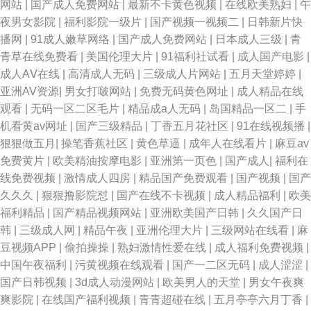
网站
|
国产成人免费网站
|
最新不卡黄色视频
|
在线欧美熟妇
|
午
夜男女影院
|
福利影院一级片
|
国产视频一视频二
|
日韩新片快
播网
|
91成人嫩草网络
|
国产成人免费网站
|
日本成人三级
|
青
青草在线免费看
|
美国伦理大片
|
91福利社试看
|
成人国产电影
|
成人AⅤ在线
|
高清成人无码
|
三级成人片网站
|
五月天堂婷婷
|
亚洲AV资源
|
男女打啵网站
|
免费无码黄色网址
|
成人精品在线
观看
|
无码一区二区毛片
|
精品成a人无码
|
岛国精品一区二
|
手
机看黄av网址
|
国产三级精品
|
丁香五月花社区
|
91在线视频播
|
狠狠做五月
|
操笔香蕉社区
|
黄色草逼
|
成年人在线看片
|
麻豆av
免费黄片
|
欧美精油按摩电影
|
亚洲第一页色
|
国产成人
|
福利在
线免费视频
|
激情成人四房
|
精品国产免费观看
|
国产视频
|
国产
久久久
|
狠狠撸影院怼
|
国产在线不卡视频
|
成人精品福利
|
欧美
福利精品
|
国产精品视频网站
|
亚洲欧美国产日韩
|
久久国产日
韩
|
三级成人网
|
精品午夜
|
亚洲伦理大片
|
三级网站在线看
|
麻
豆视频APP
|
偷拍操操
|
熟妇激情性爱在线
|
成人福利免费视频
|
中国午夜福利
|
污黄视频在线观看
|
国产一二区无码
|
成人涩涩
|
国产日韩视频
|
3d成人动漫网站
|
欧美男人的天堂
|
男女午夜爽
爽影院
|
在线国产福利视频
|
青青超碰在线
|
五月亭亭六月丁香
|