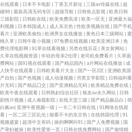
在线观看
|
日本不卡电影
|
丁香五月新址
|
三级av传媒在线
|
超
碰98
|
最新高清无码专区
|
超级导航
|
日韩焦点影视
|
欧美日韩
三级影院
|
日韩欧在线
|
欧美免费高清
|
欧美一区无
|
亚洲最大福
利视频
|
日本韩国成人
|
成人东京热
|
性欧美视频在线
|
国产手机
看片
|
亚洲欧美偷拍
|
欧洲男女在线播放
|
黄色日本三级网站
|
蜜
桃久草
|
日韩午夜小视频
|
97免费在线视频
|
欧美亚洲日本
|
免
费伦理电影网
|
91草在线看视频
|
另类在线豆花
|
美女射网站
|
久草在线视频资源
|
年轻的母亲2伦理
|
老司机免费看片
|
久草面
费网站
|
国91视在线观看
|
国产精品国内
|
a片网站在线播放
|
成
人快手在线观看
|
日韩欧美看片大全
|
国产一区2区
|
亚洲欧美国
产自拍
|
国产色视频
|
成人动漫视频
|
另类文学影院
|
日韩福利看
片无码
|
国产精品囗交
|
国产亚洲精品无码
|
欧美精品免费在线
|
欧美午夜在线观看
|
日韩熟妇综合社区
|
狼友av永久网站
|
日韩
剧情片视频
|
成人偷窥影院
|
在线天堂三级
|
国产精品极品白
|
萌
白酱av
|
亚洲午夜视频一级
|
一卡二卡日韩在线
|
91网络在线观
看
|
一区二区三区乱伦
|
能看不卡的东京热
|
在线韩国伦理
|
91
视频盛宴
|
超清中文有码
|
操的啊啊叫91
|
国产人免费视频
|
国
产孕妇被操
|
欧美性爱笫一页
|
日韩在线免费网站
|
国产偷情精