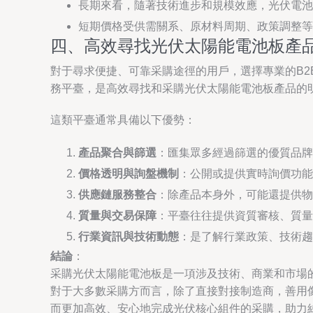
長期來看，隨著技術進步和規模效應，光伏電池板
短期價格受供需關系、原材料周期、政策調整等
四、高效尋找光伏太陽能電池板產品
對于尋求便捷、可靠采購途徑的用戶，選擇專業的B
務平臺，是高效尋找和采購光伏太陽能電池板產品的
這類平臺通常具備以下優勢：
產品聚合與篩選
：匯集眾多經過篩選的優質品牌
價格透明與詢盤機制
：公開或提供實時詢價功能
供應鏈服務整合
：除產品本身外，可能還提供物
質量與交易保障
：平臺往往提供資質審核、質量
行業資訊與技術動態
：是了解行業政策、技術趨
結論
：
采購光伏太陽能電池板是一項涉及技術、商業和市場
對于大多數采購方而言，除了直接對接制造商，善用
而更加高效、安心地完成光伏核心組件的采購，助力