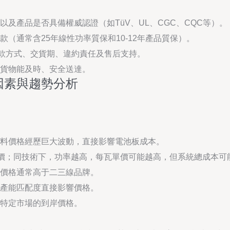
及產品是否具備權威認證（如TüV、UL、CGC、CQC等）。
（通常含25年線性功率質保和10-12年產品質保）。
付款方式、交貨期、違約責任及售后支持。
貨物能及時、安全送達。
因素與趨勢分析
料價格經歷巨大波動，直接影響電池板成本。
溢價；同技術下，功率越高，每瓦單價可能越高，但系統總成本可
價格通常高于二三線品牌。
產能匹配度直接影響價格。
特定市場的到岸價格。