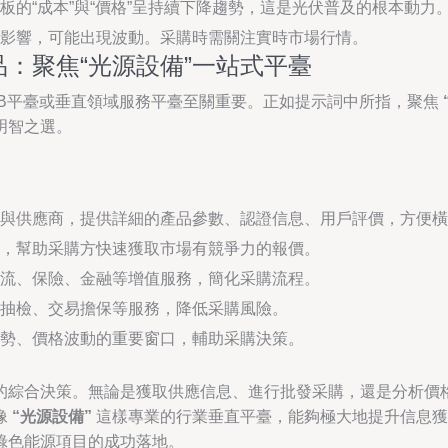
的“成本”與“價格”呈持續下降趨勢，這是光伏普及的根本動力
影響，可能出現波動。采購時需關注實時市場行情。
：聚焦“光源設備”一站式平臺
2B平臺或垂直領域服務平臺至關重要。正如提示詞中所指，聚焦
明智之選。
與供應商，提供詳細的產品參數、認證信息、用戶評價，方便橫
，幫助采購方快速獲取市場有競爭力的報價。
流、保險、金融等增值服務，簡化采購流程。
抽檢、交易擔保等服務，降低采購風險。
勢、價格波動的重要窗口，輔助采購決策。
的綜合決策。無論是獲取供應信息、進行批發采購，還是分析價
像
“光源設備”
這樣專業的行業垂直平臺，能夠極大地提升信息獲
綠色能源項目的成功落地。