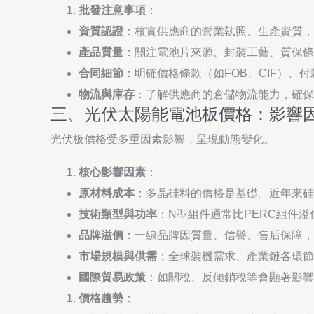
批發注意事項
：
資質認證
：核實供應商的營業執照、生產資質，以
產品質量
：關注電池片來源、封裝工藝、質保條款
合同細節
：明確價格條款（如FOB、CIF）、
物流與庫存
：了解供應商的倉儲物流能力，確保
三、光伏太陽能電池板價格：影響
光伏板價格受多重因素影響，呈現動態變化。
核心影響因素
：
原材料成本
：多晶硅料的價格是基礎。近年來硅
技術類型與功率
：N型組件通常比PERC組件
品牌溢價
：一線品牌因質量、信譽、售后保障，
市場規模與供需
：全球裝機需求、產業鏈各環節
國際貿易政策
：如關稅、反傾銷稅等會顯著影響
價格趨勢
：