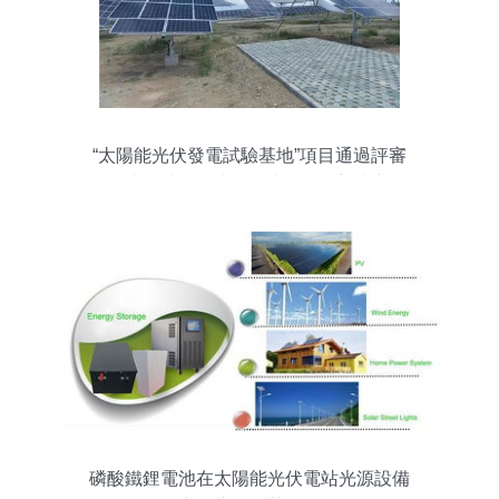
“太陽能光伏發電試驗基地”項目通過評審
技術水平達國際先進，光伏行業迎來新里
程碑
磷酸鐵鋰電池在太陽能光伏電站光源設備