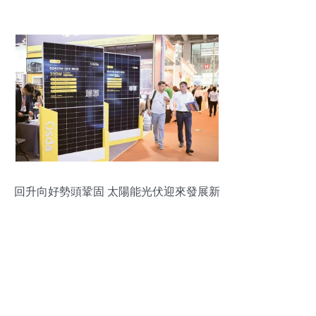
驗
回升向好勢頭鞏固 太陽能光伏迎來發展新
周期