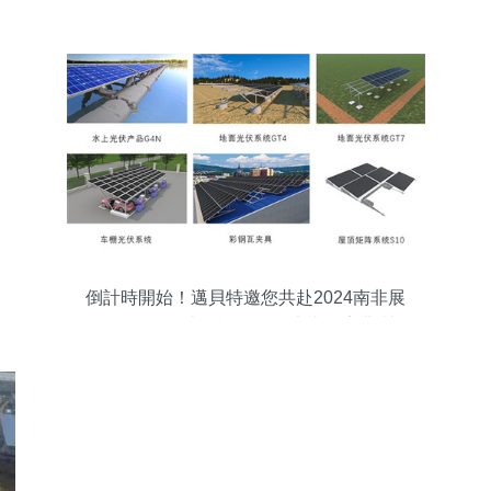
中的應用優勢分析
倒計時開始！邁貝特邀您共赴2024南非展
會現場——光源設備引領未來照亮非洲