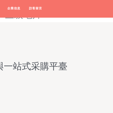
在线观看-福利导视频-福利
企業信息
訪客留言
国产三级毛片
與一站式采購平臺