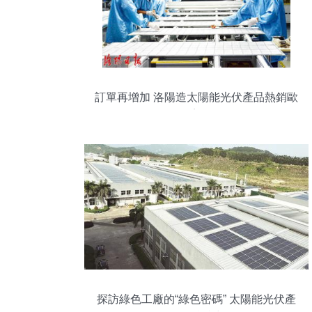
訂單再增加 洛陽造太陽能光伏產品熱銷歐
美
探訪綠色工廠的“綠色密碼” 太陽能光伏產