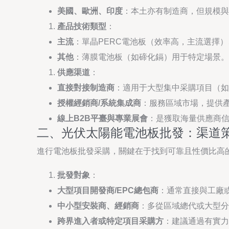
美國、歐洲、印度
：本土亦有制造商，但規模與
產品技術類型
：
主流
：單晶PERC電池板（效率高，主流選擇）
其他
：薄膜電池板（如碲化鎘）用于特定場景。
供應渠道
：
直接對接制造商
：適用于大型集中采購項目（如
授權經銷商/系統集成商
：服務區域市場，提供
線上B2B平臺與專業展會
：是獲取海量供應商
二、光伏太陽能電池板批發：渠道
進行電池板批發采購，關鍵在于找到可靠且性價比高
批發對象
：
大型項目開發商/EPC總包商
：通常直接與工廠
中小型安裝商、經銷商
：多從區域總代或大型分
跨界進入者或特定項目采購方
：建議通過有實力